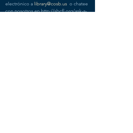
electrónico a 
library@cosb.us
  o chatee 
con nosotros en http://sbcfl.org/ask-a-
librarian/ De lunes a  viernes de 10 a.m. 
a 6 p.m. o los sábados y domingos de 
1 p.m. a 5 p.m.
Si desea mantenerse al día con las 
últimas noticias y actualizaciones  de la 
Biblioteca, únase a nuestra lista de 
correo electrónico haciendo  clic 
aquí
.
Saludos,
Nora Conte
Bibliotecaria del condado
Biblioteca del Condado San Benito