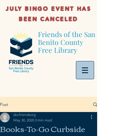
JULY BINGO EVENT HAS
BEEN CANCELED
Friends of the San
Benito County
Free Library
Post
sbcfriendsorg
May 30, 2020
3 min read
Books-To-Go Curbside