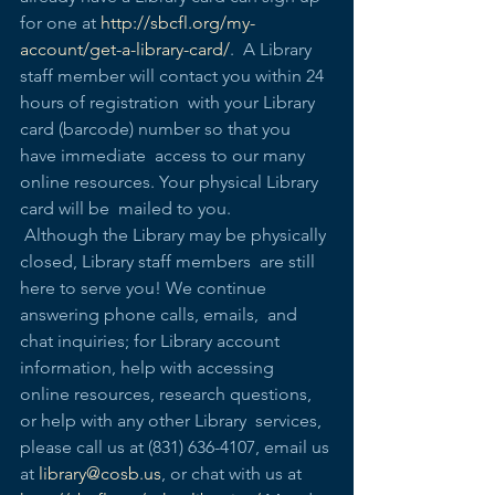
for one at 
http://sbcfl.org/my-
account/get-a-library-card/
.  A Library 
staff member will contact you within 24 
hours of registration  with your Library 
card (barcode) number so that you 
have immediate  access to our many 
online resources. Your physical Library 
card will be  mailed to you.
 Although the Library may be physically 
closed, Library staff members  are still 
here to serve you! We continue 
answering phone calls, emails,  and 
chat inquiries; for Library account 
information, help with accessing  
online resources, research questions, 
or help with any other Library  services, 
please call us at (831) 636-4107, email us 
at 
library@cosb.us
, or chat with us at 