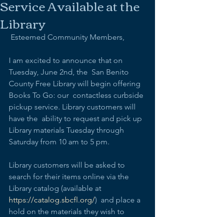
Service Available at the
Library
 Esteemed Community Members,
I am excited to announce that on 
Tuesday, June 2nd, the  San Benito 
County Free Library will begin offering 
Books To Go: our  contactless curbside 
pickup service. Library customers will 
have the  ability to request and pick up 
Library materials Tuesday through  
Saturday from 10 am to 5 pm.
Library customers will be asked to 
search for their items online via the 
Library catalog (available at 
https://catalog.sbcfl.org/
)  and place a 
hold on the materials they wish to 