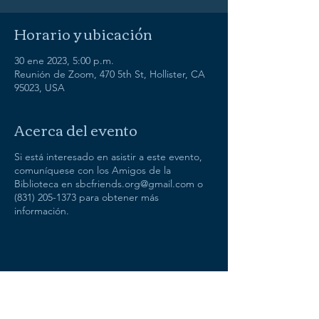
Horario y ubicación
30 ene 2023, 5:00 p.m.
Reunión de Zoom, 470 5th St, Hollister, CA
95023, USA
Acerca del evento
Si está interesado en asistir a este evento,
comuníquese con los Amigos de la
Biblioteca en sbcfriends.org@gmail.com o
(831) 205-1373 para obtener más
información.
Compartir este evento