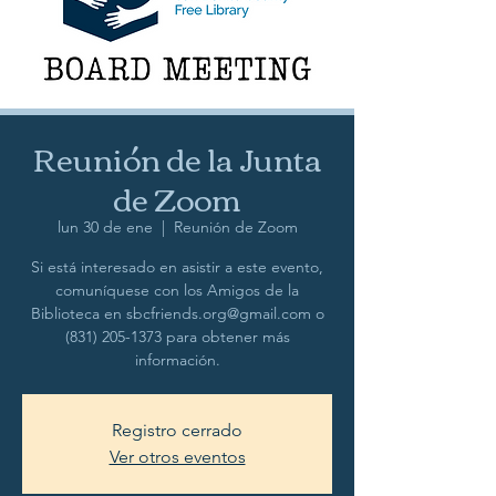
Reunión de la Junta
de Zoom
lun 30 de ene
  |  
Reunión de Zoom
Si está interesado en asistir a este evento,
comuníquese con los Amigos de la
Biblioteca en sbcfriends.org@gmail.com o
(831) 205-1373 para obtener más
información.
Registro cerrado
Ver otros eventos