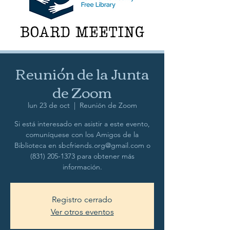
Reunión de la Junta
de Zoom
lun 23 de oct
  |  
Reunión de Zoom
Si está interesado en asistir a este evento,
comuníquese con los Amigos de la
Biblioteca en sbcfriends.org@gmail.com o
(831) 205-1373 para obtener más
información.
Registro cerrado
Ver otros eventos