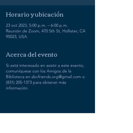
Horario y ubicación
23 oct 2023, 5:00 p.m. – 6:00 p.m.
Reunión de Zoom, 470 5th St, Hollister, CA
95023, USA
Acerca del evento
Si está interesado en asistir a este evento,
comuníquese con los Amigos de la
Biblioteca en sbcfriends.org@gmail.com o
(831) 205-1373 para obtener más
información.
Compartir este evento